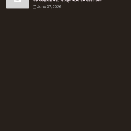
এবং সহস্রধারা ঝর্ণা , সীতাকুন্ড ইকো পার্ক ভ্রমণ গাইড
June 07, 2026