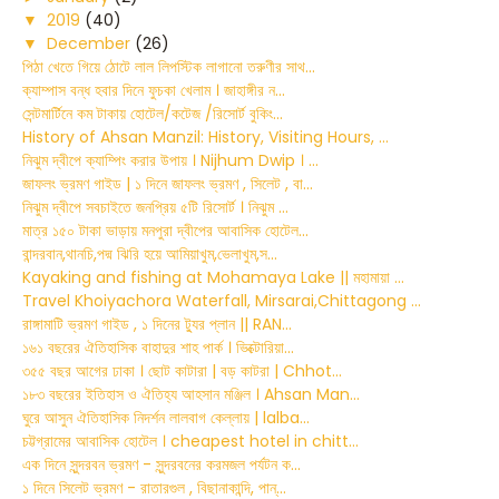
▼
2019
(40)
▼
December
(26)
পিঠা খেতে গিয়ে ঠোটে লাল লিপস্টিক লাগানো তরুণীর সাথ...
ক্যাম্পাস বন্ধ হবার দিনে ফুচকা খেলাম । জাহাঙ্গীর ন...
সেন্টমার্টিনে কম টাকায় হোটেল/কটেজ /রিসোর্ট বুকিং...
History of Ahsan Manzil: History, Visiting Hours, ...
নিঝুম দ্বীপে ক্যাম্পিং করার উপায় । Nijhum Dwip । ...
জাফলং ভ্রমণ গাইড | ১ দিনে জাফলং ভ্রমণ , সিলেট , বা...
নিঝুম দ্বীপে সবচাইতে জনপ্রিয় ৫টি রিসোর্ট । নিঝুম ...
মাত্র ১৫০ টাকা ভাড়ায় মনপুরা দ্বীপের আবাসিক হোটেল...
বান্দরবান,থানচি,পদ্ম ঝিরি হয়ে আমিয়াখুম,ভেলাখুম,স...
Kayaking and fishing at Mohamaya Lake || মহামায়া ...
Travel Khoiyachora Waterfall, Mirsarai,Chittagong ...
রাঙ্গামাটি ভ্রমণ গাইড , ১ দিনের ট্যুর প্লান || RAN...
১৬১ বছরের ঐতিহাসিক বাহাদুর শাহ পার্ক । ভিক্টোরিয়া...
৩৫৫ বছর আগের ঢাকা । ছোট কাটারা | বড় কাটরা | Chhot...
১৮৩ বছরের ইতিহাস ও ঐতিহ্য আহসান মঞ্জিল । Ahsan Man...
ঘুরে আসুন ঐতিহাসিক নিদর্শন লালবাগ কেল্লায় | lalba...
চট্টগ্রামের আবাসিক হোটেল । cheapest hotel in chitt...
এক দিনে সুন্দরবন ভ্রমণ - সুন্দরবনের করমজল পর্যটন ক...
১ দিনে সিলেট ভ্রমণ - রাতারগুল , বিছানাকান্দি, পান্...