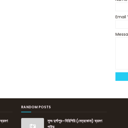
Email
Mess
RANDOM POSTS
 ভ্রমণ
সুসং দুর্গাপুর–বিরিশিরি (নেত্রকোনা) ভ্রমণ
গাইড