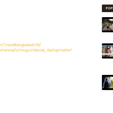
POP
m/TravelBangladeshTB/
/channel/UCHvgczOKBcMj_9wOqrmxI0w?