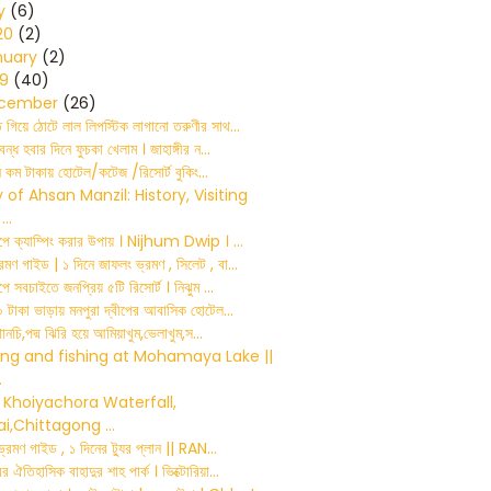
y
(6)
20
(2)
nuary
(2)
19
(40)
cember
(26)
ে গিয়ে ঠোটে লাল লিপস্টিক লাগানো তরুণীর সাথ...
 বন্ধ হবার দিনে ফুচকা খেলাম । জাহাঙ্গীর ন...
টিনে কম টাকায় হোটেল/কটেজ /রিসোর্ট বুকিং...
y of Ahsan Manzil: History, Visiting
..
বীপে ক্যাম্পিং করার উপায় । Nijhum Dwip । ...
রমণ গাইড | ১ দিনে জাফলং ভ্রমণ , সিলেট , বা...
ীপে সবচাইতে জনপ্রিয় ৫টি রিসোর্ট । নিঝুম ...
 টাকা ভাড়ায় মনপুরা দ্বীপের আবাসিক হোটেল...
থানচি,পদ্ম ঝিরি হয়ে আমিয়াখুম,ভেলাখুম,স...
ng and fishing at Mohamaya Lake ||
.
 Khoiyachora Waterfall,
ai,Chittagong ...
ি ভ্রমণ গাইড , ১ দিনের ট্যুর প্লান || RAN...
 ঐতিহাসিক বাহাদুর শাহ পার্ক । ভিক্টোরিয়া...