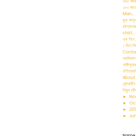
৩৫৫ বছর 
১৮৩ বছর
Man...
ঘুরে আসুন
চট্টগ্র
chitt...
এক দিনে স
১ দিনে সি
Conta
অরজিনাল হ
গাজীপুরের
ঐতিহ্যবাহ
About
সেন্টমার্
নিঝুম দ্ব
►
No
►
Oc
►
20
►
Ju
Name