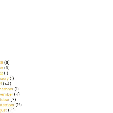
26
(6)
ne
(6)
22
(1)
nuary
(1)
1
(44)
cember
(1)
vember
(4)
tober
(7)
ptember
(12)
gust
(14)