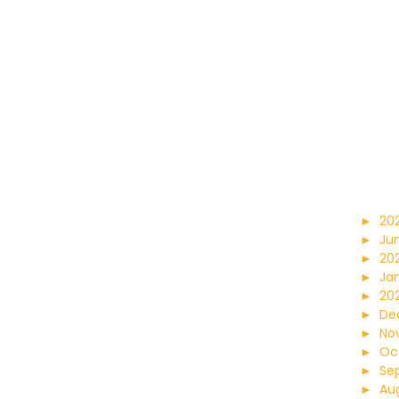
►
20
►
Ju
►
20
►
Ja
►
202
►
De
►
No
►
Oc
►
Se
►
Au