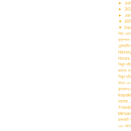
►
Jul
►
20
►
Ja
▼
20
▼
De
পিঠা খেত
ক্যাম্পাস
সেন্টমার্
Histor
Hours, .
নিঝুম দ্
জাফলং ভ্
নিঝুম দ্ব
মাত্র ১৫০
বান্দরবান,
Kayaki
মহামায়া ..
Travel
Mirsar
রাঙ্গামাট
১৬১ বছরের