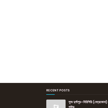
RECENT POSTS
সুসং দুর্গাপুর–বিরিশিরি (নেত্রকোনা)
গাইড