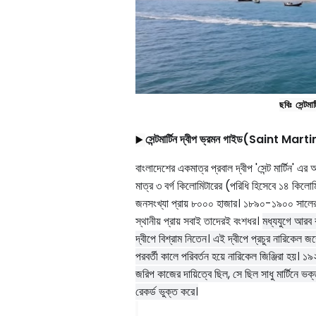
ছবিঃ  সেন্টমার্
সেন্টমার্টিন দ্বীপ ভ্রমন গাইড(Saint Mar
▶️
বাংলাদেশের একমাত্র প্রবাল দ্বীপ
'
সেন্ট মার্টিন
'
এর অ
মাত্র ৩ বর্গ কিলোমিটারের (পরিধি হিসেবে ১৪ কিলো
জনসংখ্যা প্রায় ৮০০০ হাজার। ১৮৯০-১৯০০ সালের 
স্থানীয় প্রায় সবাই তাদেরই বংশধর।
মধ্যযুগে আরব 
দ্বীপে বিশ্রাম নিতেন। এই দ্বীপে প্রচুর নারিকেল 
পরবর্তী কালে পরিবর্তন হয়ে নারিকেল
জিঞ্জিরা হয়। ১
জরিপ কাজের দায়িত্বে ছিল
,
সে ছিল সাধু মার্টিনে ভক্
রেকর্ড ভুক্ত করে।