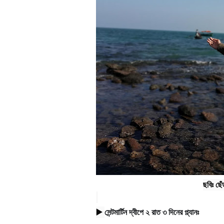
ছবিঃ ছ
▶️ 
সেন্টমার্টিন দ্বীপে
২ রাত ৩ দিনের প্ল্যানঃ