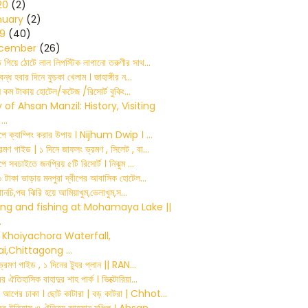
20
(2)
nuary
(2)
19
(40)
cember
(26)
ে গিয়ে ঠোটে লাল লিপস্টিক লাগানো তরুণীর সাথ...
 বন্ধ হবার দিনে ফুচকা খেলাম । জাহাঙ্গীর ন...
টিনে কম টাকায় হোটেল/কটেজ /রিসোর্ট বুকিং...
y of Ahsan Manzil: History, Visiting
..
বীপে ক্যাম্পিং করার উপায় । Nijhum Dwip । ...
রমণ গাইড | ১ দিনে জাফলং ভ্রমণ , সিলেট , বা...
ীপে সবচাইতে জনপ্রিয় ৫টি রিসোর্ট । নিঝুম ...
 টাকা ভাড়ায় মনপুরা দ্বীপের আবাসিক হোটেল...
থানচি,পদ্ম ঝিরি হয়ে আমিয়াখুম,ভেলাখুম,স...
ng and fishing at Mohamaya Lake ||
.
 Khoiyachora Waterfall,
ai,Chittagong ...
ি ভ্রমণ গাইড , ১ দিনের ট্যুর প্লান || RAN...
 ঐতিহাসিক বাহাদুর শাহ পার্ক । ভিক্টোরিয়া...
আগের ঢাকা । ছোট কাটারা | বড় কাটরা | Chhot...