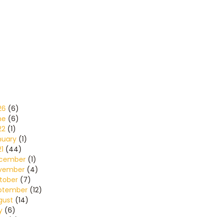
26
(6)
ne
(6)
22
(1)
nuary
(1)
1
(44)
cember
(1)
vember
(4)
tober
(7)
ptember
(12)
gust
(14)
y
(6)