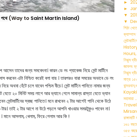
►
20
►
Ja
▼
20
ার পথে
(Way to
Saint Martin
Island
)
▼
De
পিঠা খেত
ক্যাম্পাস
সেন্টমার্
Histor
Hours, .
নিঝুম দ্
জাফলং ভ্
পে
আসেন তাদের জন্য সমবেদনা।
কারন
ডে লং প্যাকেজ নিয়ে সেন্ট মার্টিনে
নিঝুম দ্ব
োস
করবেন এটা নিশ্চিত করেই বলা যায়
। তারপরও যারা সময়ের অভাবে ডে লং
মাত্র ১৫০
ন নিয়ে অথবা হেঁটে চলে যাবেন পশ্চিম বীচে। সেন্ট মার্টিনে পানিতে নামার জন্য
বান্দরবান,
Kayaki
ঁটে যেতে
২০
মিনিট সময় লাগে আর ভ্যানে গেলে সামান্য রাস্তা যেতে ভ্যান
মহামায়া ..
েন সেন্টমার্টিনের
স্বচ্ছ পানিতে। মনে রাখবেন ২ টার আগেই পানি থেকে উঠে
Travel
 টায়। তাই ২ টার আগে না উঠে পড়লে আপনি খাওয়ার সময়টুকুও পাবেন না।
Mirsar
। মানে আসলাম
,
খেলাম
,
ফিরে গেলাম আর কি !
রাঙ্গামাট
১৬১ বছরের
৩৫৫ বছর 