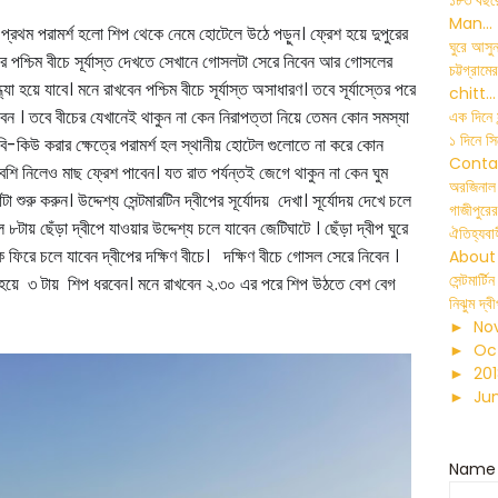
১৮৩ বছর
Man...
য প্রথম
পরামর্শ
হলো
শিপ থেকে নেমে হোটেলে উঠে পড়ুন। ফ্রেশ হয়ে দুপুরের
ঘুরে আসুন
পের পশ্চিম বীচে সূর্যাস্ত দেখতে সেখানে গোসলটা সেরে নিবেন আর গোসলের
চট্টগ্র
 হয়ে যাবে। মনে রাখবেন পশ্চিম বীচে সূর্যাস্ত অসাধারণ। তবে সূর্যাস্তের পরে
chitt...
ন । তবে বীচের যেখানেই থাকুন না কেন নিরাপত্তা নিয়ে তেমন কোন সমস্যা
এক দিনে স
১ দিনে সি
-কিউ করার ক্ষেত্রে পরামর্শ হল স্থানীয় হোটেল গুলোতে না করে কোন
Conta
বেশি নিলেও মাছ ফ্রেশ পাবেন। যত রাত পর্যন্তই জেগে থাকুন না কেন ঘুম
অরজিনাল হ
া শুরু করুন। উদ্দেশ্য সেন্টমারটিন দ্বীপের সূর্যোদয় দেখা। সূর্যোদয় দেখে চলে
গাজীপুরের
টায় ছেঁড়া দ্বীপে যাওয়ার উদ্দেশ্য চলে যাবেন জেটিঘাটে । ছেঁড়া দ্বীপ ঘুরে
ঐতিহ্যবাহ
 ফিরে চলে যাবেন দ্বীপের দক্ষিণ বীচে। দক্ষিণ বীচে গোসল সেরে নিবেন ।
About
সেন্টমার্
হয়ে ৩ টায় শিপ ধরবেন। মনে রাখবেন ২.৩০ এর পরে শিপ উঠতে বেশ বেগ
নিঝুম দ্ব
►
No
►
Oc
►
20
►
Ju
Name