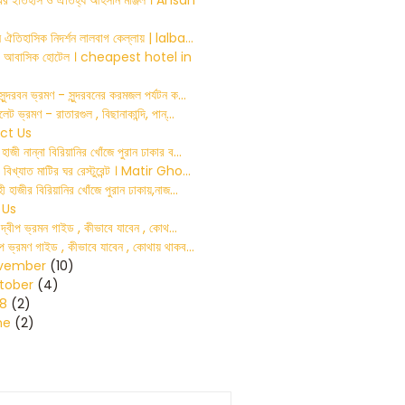
ের ইতিহাস ও ঐতিহ্য আহসান মঞ্জিল । Ahsan
 ঐতিহাসিক নিদর্শন লালবাগ কেল্লায় | lalba...
ামের আবাসিক হোটেল । cheapest hotel in
ুন্দরবন ভ্রমণ - সুন্দরবনের করমজল পর্যটন ক...
লেট ভ্রমণ - রাতারগুল , বিছানাকান্দি, পান্...
ct Us
াজী নান্না বিরিয়ানির খোঁজে পুরান ঢাকার ব...
 বিখ্যাত মাটির ঘর রেস্টুরেন্ট । Matir Gho...
ী হাজীর বিরিয়ানির খোঁজে পুরান ঢাকায়,নাজ...
 Us
টিন দ্বীপ ভ্রমন গাইড , কীভাবে যাবেন , কোথ...
ীপ ভ্রমণ গাইড , কীভাবে যাবেন , কোথায় থাকব...
vember
(10)
tober
(4)
18
(2)
ne
(2)