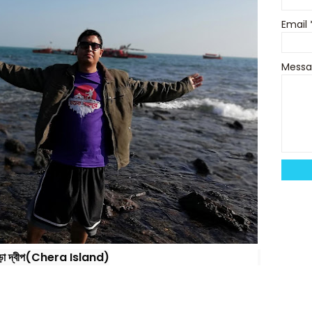
Email
Mess
েঁড়া দ্বীপ(Chera 
Island
)